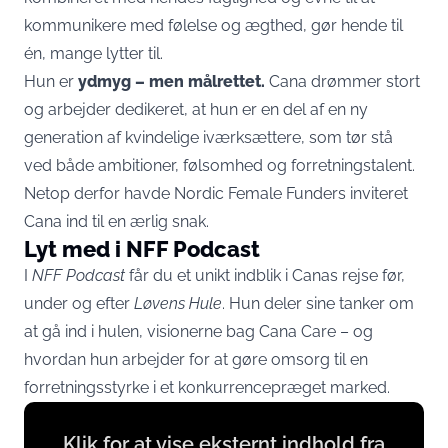
kommunikere med følelse og ægthed, gør hende til
én, mange lytter til.
Hun er
ydmyg – men målrettet.
Cana drømmer stort
og arbejder dedikeret, at hun er en del af en ny
generation af kvindelige iværksættere, som tør stå
ved både ambitioner, følsomhed og forretningstalent.
Netop derfor havde Nordic Female Funders inviteret
Cana ind til en ærlig snak.
Lyt med i NFF Podcast
I
NFF Podcast
får du et unikt indblik i Canas rejse før,
under og efter
Løvens Hule
. Hun deler sine tanker om
at gå ind i hulen, visionerne bag Cana Care – og
hvordan hun arbejder for at gøre omsorg til en
forretningsstyrke i et konkurrencepræget marked.
Display
Klik for at vise eksternt indhold fra
content