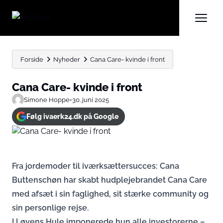
Forside
Nyheder
Cana Care- kvinde i front
Cana Care- kvinde i front
Simone Hoppe
•
30. juni 2025
Følg ivaerk24.dk på Google
Fra jordemoder til iværksættersucces: Cana
Buttenschøn har skabt hudplejebrandet Cana Care
med afsæt i sin faglighed, sit stærke community og
sin personlige rejse.
I Løvens Hule imponerede hun alle investorerne –