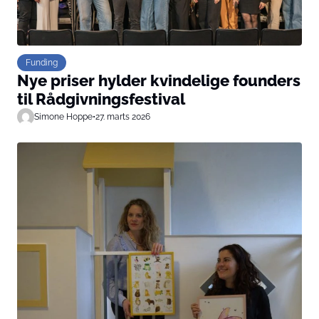
Funding
Nye priser hylder kvindelige founders
til Rådgivningsfestival
Simone Hoppe
•
27. marts 2026