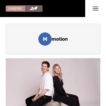
M
motion